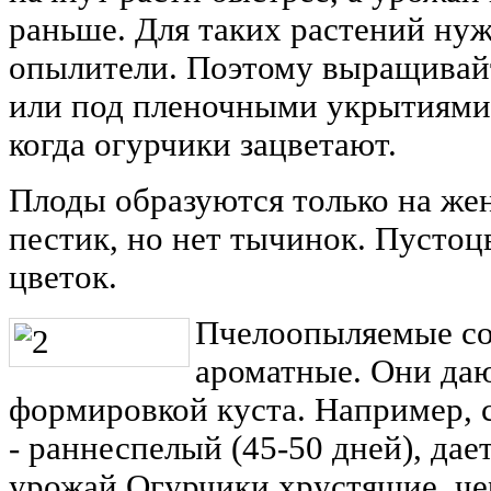
раньше. Для таких растений нуж
опылители. Поэтому выращивайт
или под пленочными укрытиями,
когда огурчики зацветают.
Плоды образуются только на жен
пестик, но нет тычинок. Пустоц
цветок.
Пчелоопыляемые со
ароматные. Они даю
формировкой куста. Например, 
- раннеспелый (45-50 дней), дае
урожай.Огурчики хрустящие, ч