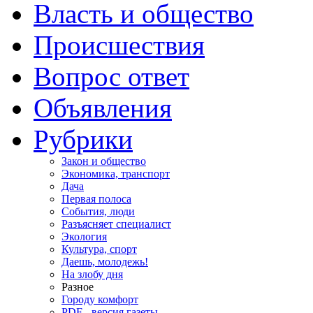
Власть и общество
Происшествия
Вопрос ответ
Объявления
Рубрики
Закон и общество
Экономика, транспорт
Дача
Первая полоса
События, люди
Разъясняет специалист
Экология
Культура, спорт
Даешь, молодежь!
На злобу дня
Разное
Городу комфорт
PDF - версия газеты