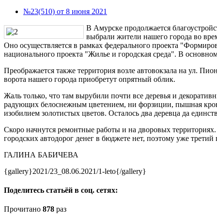
№23(510) от 8 июня 2021
В Амурске продолжается благоустройс
выбрали жители нашего города во вре
Оно осуществляется в рамках федерального проекта "Формиро
национального проекта "Жилье и городская среда". В основном
Преображается также территория возле автовокзала на ул. Пио
ворота нашего города приобретут опрятный облик.
Жаль только, что там вырубили почти все деревья и декоратив
радующих белоснежным цветением, ни форзиции, пышная крон
изобилием золотистых цветов. Осталось два деревца да единс
Скоро начнутся ремонтные работы и на дворовых территориях
городских автодорог денег в бюджете нет, поэтому уже третий 
ГАЛИНА БАБИЧЕВА
{gallery}2021/23_08.06.2021/1-leto{/gallery}
Поделитесь статьёй в соц. сетях:
Прочитано
878
раз