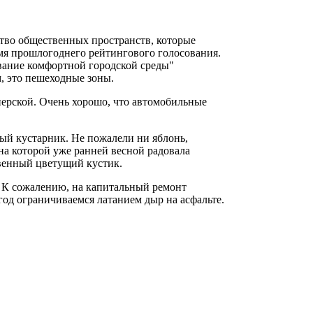
тво общественных пространств, которые
мя прошлогоднего рейтингового голосования.
вание комфортной городской среды"
, это пешеходные зоны.
нерской. Очень хорошо, что автомобильные
ный кустарник. Не пожалели ни яблонь,
а которой уже ранней весной радовала
твенный цветущий кустик.
. К сожалению, на капитальный ремонт
год ограничиваемся латанием дыр на асфальте.