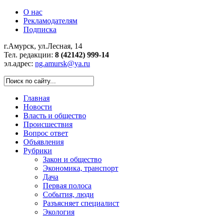
О нас
Рекламодателям
Подписка
г.Амурск, ул.Лесная, 14
Тел. редакции:
8 (42142) 999-14
эл.адрес:
ng.amursk@ya.ru
Главная
Новости
Власть и общество
Происшествия
Вопрос ответ
Объявления
Рубрики
Закон и общество
Экономика, транспорт
Дача
Первая полоса
События, люди
Разъясняет специалист
Экология