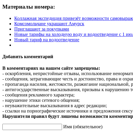
Материалы номера:
Коллажная экспедиция привезёт возможности самовыра
Комсомольчане украшают Амурск
Приглашают за покупками
Новые тарифы на холодную воду и водоотведение с 1 июл
Новый тариф на водоотведение
Добавить комментарий
В комментариях на нашем сайте запрещены:
- оскорбления, непристойные отзывы, использование ненормат
- сообщения, затрагивающие честь и достоинство, права и охр
- пропаганда насилия, жестокости, разжигание национальной, 
- антигосударственные высказывания, призывы к нарушению т
- сообщения рекламного характера;
- нарушение этики сетевого общения;
- неуважительные высказывания в адрес редакции;
- ссылки на порнографические источники и предложения сексу
Нарушители правил будут лишены возможности комментир
Имя (обязательное)