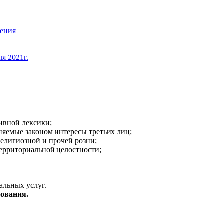
жения
я 2021г.
ивной лексики;
аняемые законом интересы третьих лиц;
религиозной и прочей розни;
ерриториальной целостности;
альных услуг.
ования.