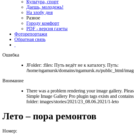
Культура, спорт
Даешь, молодежь!
На злобу дня
Разное
Городу комфорт
PDF - версия газеты
Фоторепортажи
Обратная связь
Ошибка
JFolder: :files: Путь ведёт не к каталогу. Путь:
/home/ngamursk/domains/ngamursk.ru/public_html/image
Внимание
There was a problem rendering your image gallery. Please
Simple Image Gallery Pro plugin tags exists and contains 
folder: images/stories/2021/23_08.06.2021/1-leto
Лето – пора ремонтов
Номер: