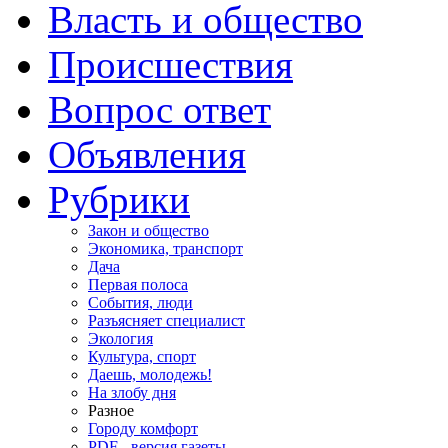
Власть и общество
Происшествия
Вопрос ответ
Объявления
Рубрики
Закон и общество
Экономика, транспорт
Дача
Первая полоса
События, люди
Разъясняет специалист
Экология
Культура, спорт
Даешь, молодежь!
На злобу дня
Разное
Городу комфорт
PDF - версия газеты