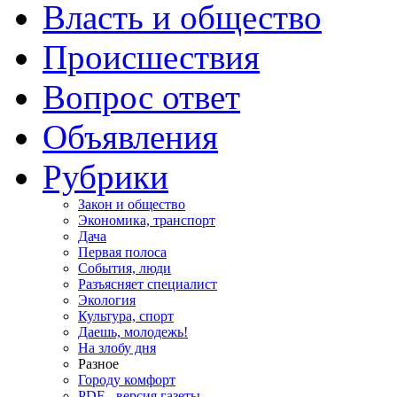
Власть и общество
Происшествия
Вопрос ответ
Объявления
Рубрики
Закон и общество
Экономика, транспорт
Дача
Первая полоса
События, люди
Разъясняет специалист
Экология
Культура, спорт
Даешь, молодежь!
На злобу дня
Разное
Городу комфорт
PDF - версия газеты