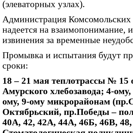
(элеваторных узлах).
Администрация Комсомольских 
надеется на взаимопонимание, 
извинения за временные неудобс
Промывка и испытания будут п
сроки:
18 – 21 мая теплотрассы № 15
Амурского хлебозавода; 4-ому, 5
ому, 9-ому микрорайонам (пр.С
Октябрьский, пр.Победы – по
40А, 42, 42А, 44А, 46Б, 46В, 48,
Стоматологическая поликлини