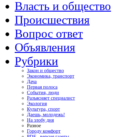
Власть и общество
Происшествия
Вопрос ответ
Объявления
Рубрики
Закон и общество
Экономика, транспорт
Дача
Первая полоса
События, люди
Разъясняет специалист
Экология
Культура, спорт
Даешь, молодежь!
На злобу дня
Разное
Городу комфорт
PDF - версия газеты