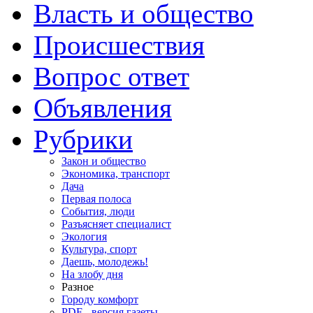
Власть и общество
Происшествия
Вопрос ответ
Объявления
Рубрики
Закон и общество
Экономика, транспорт
Дача
Первая полоса
События, люди
Разъясняет специалист
Экология
Культура, спорт
Даешь, молодежь!
На злобу дня
Разное
Городу комфорт
PDF - версия газеты