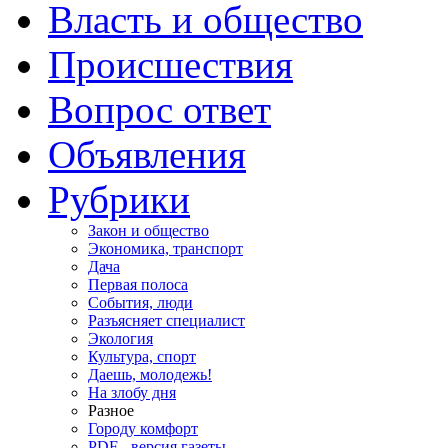
Власть и общество
Происшествия
Вопрос ответ
Объявления
Рубрики
Закон и общество
Экономика, транспорт
Дача
Первая полоса
События, люди
Разъясняет специалист
Экология
Культура, спорт
Даешь, молодежь!
На злобу дня
Разное
Городу комфорт
PDF - версия газеты