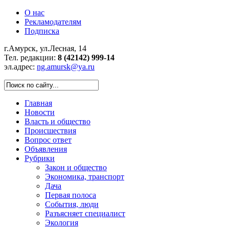
О нас
Рекламодателям
Подписка
г.Амурск, ул.Лесная, 14
Тел. редакции:
8 (42142) 999-14
эл.адрес:
ng.amursk@ya.ru
Главная
Новости
Власть и общество
Происшествия
Вопрос ответ
Объявления
Рубрики
Закон и общество
Экономика, транспорт
Дача
Первая полоса
События, люди
Разъясняет специалист
Экология