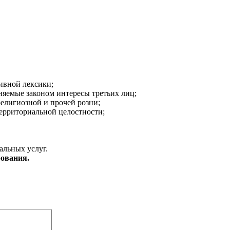
ивной лексики;
аняемые законом интересы третьих лиц;
религиозной и прочей розни;
ерриториальной целостности;
альных услуг.
ования.