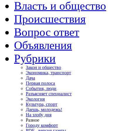
Власть и общество
Происшествия
Вопрос ответ
Объявления
Рубрики
Закон и общество
Экономика, транспорт
Дача
Первая полоса
События, люди
Разъясняет специалист
Экология
Культура, спорт
Даешь, молодежь!
На злобу дня
Разное
Городу комфорт
PDF - версия газеты