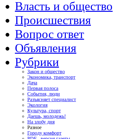
Власть и общество
Происшествия
Вопрос ответ
Объявления
Рубрики
Закон и общество
Экономика, транспорт
Дача
Первая полоса
События, люди
Разъясняет специалист
Экология
Культура, спорт
Даешь, молодежь!
На злобу дня
Разное
Городу комфорт
PDF - версия газеты