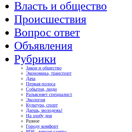
Власть и общество
Происшествия
Вопрос ответ
Объявления
Рубрики
Закон и общество
Экономика, транспорт
Дача
Первая полоса
События, люди
Разъясняет специалист
Экология
Культура, спорт
Даешь, молодежь!
На злобу дня
Разное
Городу комфорт
PDF - версия газеты