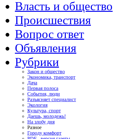
Власть и общество
Происшествия
Вопрос ответ
Объявления
Рубрики
Закон и общество
Экономика, транспорт
Дача
Первая полоса
События, люди
Разъясняет специалист
Экология
Культура, спорт
Даешь, молодежь!
На злобу дня
Разное
Городу комфорт
PDF - версия газеты