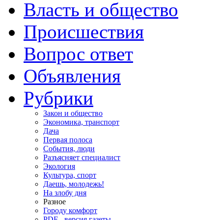
Власть и общество
Происшествия
Вопрос ответ
Объявления
Рубрики
Закон и общество
Экономика, транспорт
Дача
Первая полоса
События, люди
Разъясняет специалист
Экология
Культура, спорт
Даешь, молодежь!
На злобу дня
Разное
Городу комфорт
PDF - версия газеты