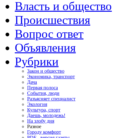
Власть и общество
Происшествия
Вопрос ответ
Объявления
Рубрики
Закон и общество
Экономика, транспорт
Дача
Первая полоса
События, люди
Разъясняет специалист
Экология
Культура, спорт
Даешь, молодежь!
На злобу дня
Разное
Городу комфорт
PDF - версия газеты