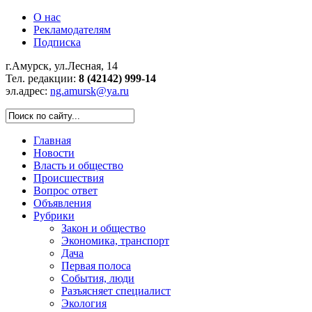
О нас
Рекламодателям
Подписка
г.Амурск, ул.Лесная, 14
Тел. редакции:
8 (42142) 999-14
эл.адрес:
ng.amursk@ya.ru
Главная
Новости
Власть и общество
Происшествия
Вопрос ответ
Объявления
Рубрики
Закон и общество
Экономика, транспорт
Дача
Первая полоса
События, люди
Разъясняет специалист
Экология