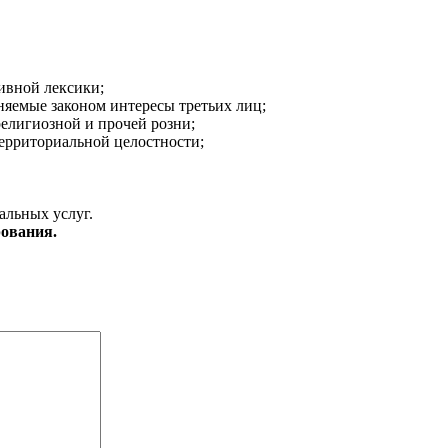
ивной лексики;
аняемые законом интересы третьих лиц;
религиозной и прочей розни;
ерриториальной целостности;
альных услуг.
ования.