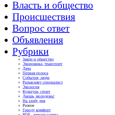
Власть и общество
Происшествия
Вопрос ответ
Объявления
Рубрики
Закон и общество
Экономика, транспорт
Дача
Первая полоса
События, люди
Разъясняет специалист
Экология
Культура, спорт
Даешь, молодежь!
На злобу дня
Разное
Городу комфорт
PDF - версия газеты