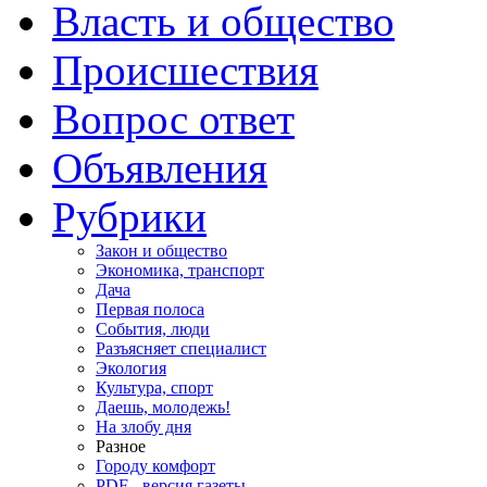
Власть и общество
Происшествия
Вопрос ответ
Объявления
Рубрики
Закон и общество
Экономика, транспорт
Дача
Первая полоса
События, люди
Разъясняет специалист
Экология
Культура, спорт
Даешь, молодежь!
На злобу дня
Разное
Городу комфорт
PDF - версия газеты