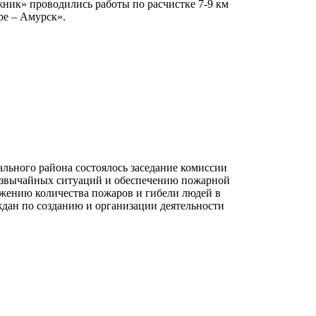
ик» проводились работы по расчистке 7-9 км
ре – Амурск».
льного района состоялось заседание комиссии
езвычайных ситуаций и обеспечению пожарной
ижению количества пожаров и гибели людей в
дан по со­зданию и организации деятельности