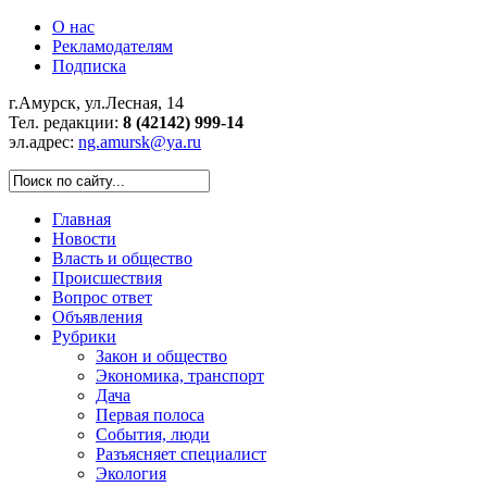
О нас
Рекламодателям
Подписка
г.Амурск, ул.Лесная, 14
Тел. редакции:
8 (42142) 999-14
эл.адрес:
ng.amursk@ya.ru
Главная
Новости
Власть и общество
Происшествия
Вопрос ответ
Объявления
Рубрики
Закон и общество
Экономика, транспорт
Дача
Первая полоса
События, люди
Разъясняет специалист
Экология