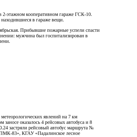
 в 2-этажном кооперативном гараже ГСК-10.
 находившиеся в гараже вещи.
ктябрьская. Прибывшие пожарные успели спасти
янении: мужчина был госпитализирован в
пени.
ых метеорологических явлений на 7 км
 заносе оказалось 4 рейсовых автобуса и 8
10.24 застряли рейсовый автобус маршрута №
О «ПМК-83», КГАУ «Падалинское лесное