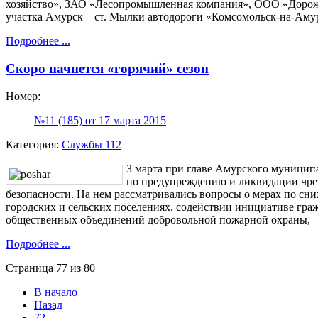
хозяйство», ЗАО «Лесопромышленная компания», ООО «Дорожн
участка Амурск – ст. Мылки автодороги «Комсомольск-на-Аму
Подробнее ...
Скоро начнется «горячий» сезон
Номер:
№11 (185) от 17 марта 2015
Категория:
Службы 112
3 марта при главе Амурского муниципа
по предупреждению и ликвидации чр
безопасности. На нем рассматривались вопросы о мерах по сн
городских и сельских поселениях, содействии инициативе граж
общественных объединений добровольной пожарной охраны,
Подробнее ...
Страница 77 из 80
В начало
Назад
72