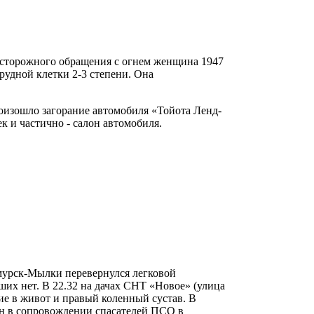
неосторожного обращения с огнем женщина 1947
рудной клетки 2-3 степени. Она
.
роизошло загорание автомобиля «Тойота Ленд-
к и частично - салон автомобиля.
Амурск-Мылки перевернулся легковой
их нет. В 22.32 на дачах СНТ «Новое» (улица
ие в живот и правый коленный сустав. В
ен в сопровождении спасателей ПСО в