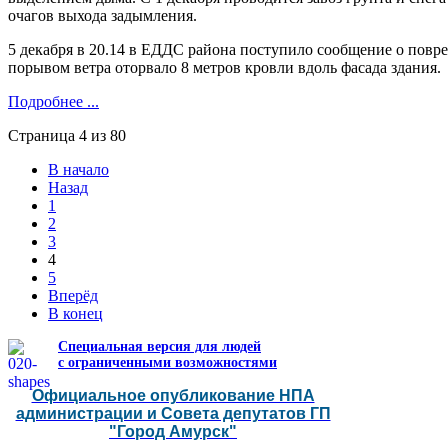
очагов выхода задымления.
5 декабря в 20.14 в ЕДДС района поступило сообщение о пов
порывом ветра оторвало 8 метров кровли вдоль фасада здания.
Подробнее ...
Страница 4 из 80
В начало
Назад
1
2
3
4
5
Вперёд
В конец
Специальная версия для людей
с ограниченными возможностями
Официальное опубликование НПА
администрации и Совета депутатов ГП
"Город Амурск"