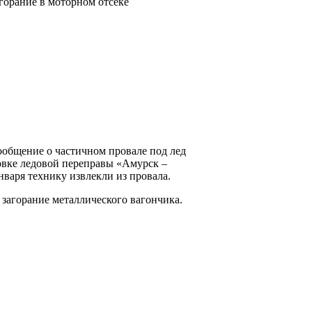
агорание в моторном отсеке
ообщение о частичном провале под лед
вке ледовой переправы «Амурск ‒
нваря технику извлекли из провала.
о загорание металлического вагончика.