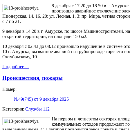
8 декабря с 17.20 до 18.50 в г. Амурск
произошло аварийное отключение элект
Пионерская, 14, 16, 20; ул. Лесная, 1, 3; пр. Мира, четная сторона
с 7 по 21.
9 декабря в 14.20 в г. Амурске, по шоссе Машиностроителей, 
открытой территории, на площади 150 м2.
10 декабря с 02.43 до 08.12 произошло нарушение в системе от
10 г. Амурска, вызванное аварией на трубопроводе горячего во
Октябрьскому, 10.
Подробнее ...
Происшествия, пожары
Номер:
№49(745) от 9 декабря 2025
Категория:
Службы 112
На первом и четвертом секторах площ
коммунальных отходов продолжают гор
выделением дыма. С 1 декабря проводится завоз грунта и снег