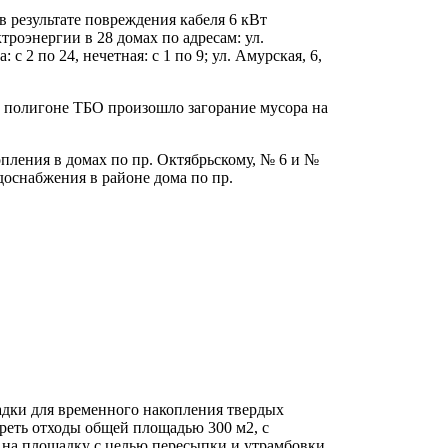
е в результате повреждения кабеля 6 кВт
роэнергии в 28 домах по адресам: ул.
: с 2 по 24, нечетная: с 1 по 9; ул. Амурская, 6,
на полигоне ТБО произошло загорание мусора на
опления в домах по пр. Октябрьскому, № 6 и №
доснабжения в районе дома по пр.
адки для временного накопления твердых
еть отходы общей площадью 300 м2, с
а на площадку с целью пересыпки и утрамбовки