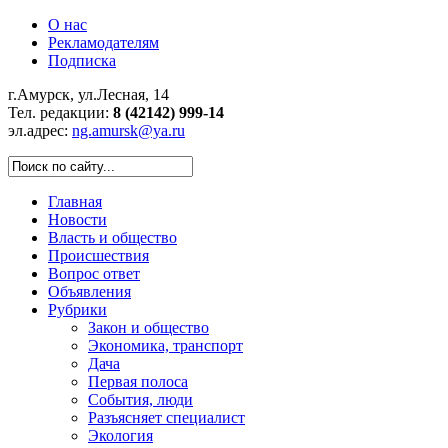
О нас
Рекламодателям
Подписка
г.Амурск, ул.Лесная, 14
Тел. редакции:
8 (42142) 999-14
эл.адрес:
ng.amursk@ya.ru
Главная
Новости
Власть и общество
Происшествия
Вопрос ответ
Объявления
Рубрики
Закон и общество
Экономика, транспорт
Дача
Первая полоса
События, люди
Разъясняет специалист
Экология