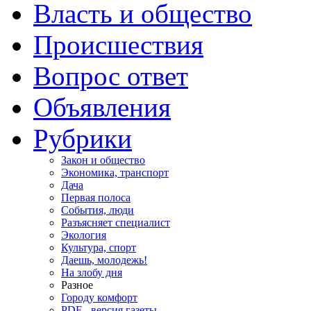
Власть и общество
Происшествия
Вопрос ответ
Объявления
Рубрики
Закон и общество
Экономика, транспорт
Дача
Первая полоса
События, люди
Разъясняет специалист
Экология
Культура, спорт
Даешь, молодежь!
На злобу дня
Разное
Городу комфорт
PDF - версия газеты