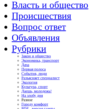
Власть и общество
Происшествия
Вопрос ответ
Объявления
Рубрики
Закон и общество
Экономика, транспорт
Дача
Первая полоса
События, люди
Разъясняет специалист
Экология
Культура, спорт
Даешь, молодежь!
На злобу дня
Разное
Городу комфорт
PDF - версия газеты