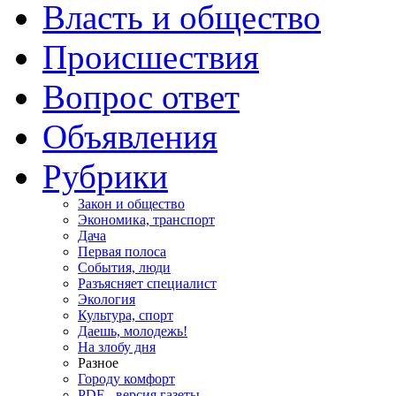
Власть и общество
Происшествия
Вопрос ответ
Объявления
Рубрики
Закон и общество
Экономика, транспорт
Дача
Первая полоса
События, люди
Разъясняет специалист
Экология
Культура, спорт
Даешь, молодежь!
На злобу дня
Разное
Городу комфорт
PDF - версия газеты