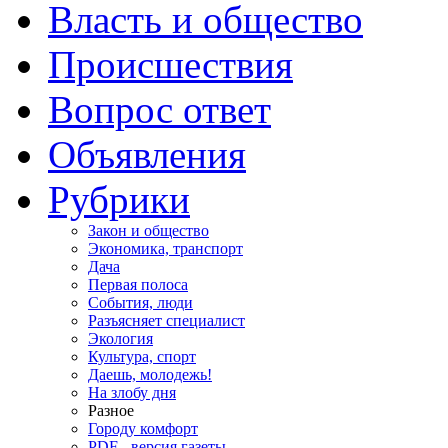
Власть и общество
Происшествия
Вопрос ответ
Объявления
Рубрики
Закон и общество
Экономика, транспорт
Дача
Первая полоса
События, люди
Разъясняет специалист
Экология
Культура, спорт
Даешь, молодежь!
На злобу дня
Разное
Городу комфорт
PDF - версия газеты