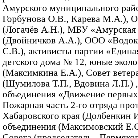
Амурского муниципального райо
Горбунова О.В., Карева М.А.),
(Логачёв А.Н.), МБУ «Амурская
(Двойничков А.А.), ООО «Водок
С.В.), активисты партии «Единая
детского дома № 12, юные экол
(Максимкина Е.А.), Совет вете
(Шумилова Т.П., Вдовина Л.П.) 
объединения «Движение первых» 
Пожарная часть 2-го отряда пр
Хабаровского края (Долбенкин 
объединения (Максимовский Е.С.
Совета (председатель - Пермяков