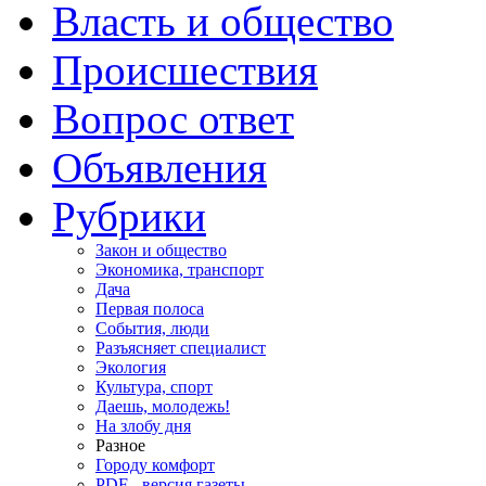
Власть и общество
Происшествия
Вопрос ответ
Объявления
Рубрики
Закон и общество
Экономика, транспорт
Дача
Первая полоса
События, люди
Разъясняет специалист
Экология
Культура, спорт
Даешь, молодежь!
На злобу дня
Разное
Городу комфорт
PDF - версия газеты