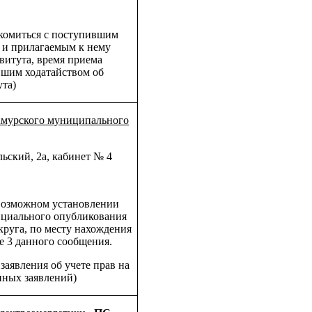
акомиться с поступившим
а и прилагаемым к нему
витута, время приема
вшим ходатайством об
ута)
Амурского муниципального
льский, 2а, кабинет № 4
 возможном установлении
фициального опубликования
круга, по месту нахождения
те 3 данного сообщения.
заявления об учете прав на
нных заявлений)