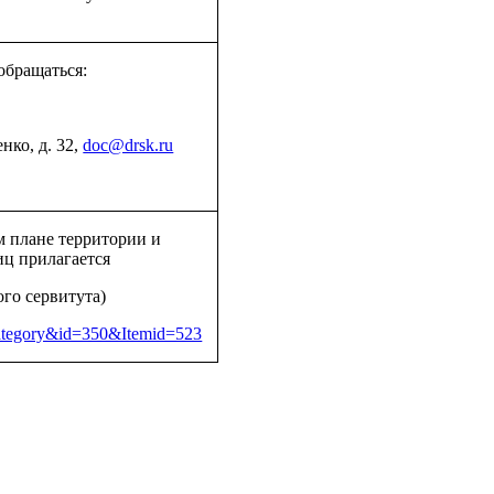
обращаться:
нко, д. 32,
doc@drsk.ru
м плане территории и
иц прилагается
го сервитута)
category&id=350&Itemid=523