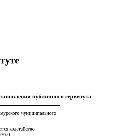
туте
тановлении публичного сервитута
Амурского муниципального
ется ходатайство
тута)