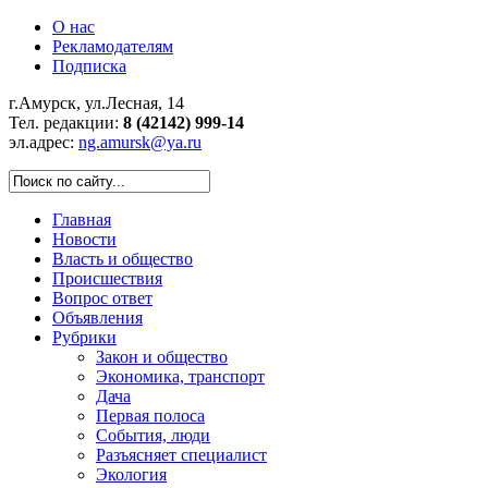
О нас
Рекламодателям
Подписка
г.Амурск, ул.Лесная, 14
Тел. редакции:
8 (42142) 999-14
эл.адрес:
ng.amursk@ya.ru
Главная
Новости
Власть и общество
Происшествия
Вопрос ответ
Объявления
Рубрики
Закон и общество
Экономика, транспорт
Дача
Первая полоса
События, люди
Разъясняет специалист
Экология