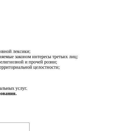
ивной лексики;
аняемые законом интересы третьих лиц;
религиозной и прочей розни;
ерриториальной целостности;
альных услуг.
ования.