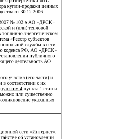
электроэнергетики
«ПС
вора купли-продажи ценных
ества от 30.12.2006.
.2007 № 102-э АО «ДРСК»
еской и (или) тепловой
в топливно-энергетическом
тема «Реестр субъектов
онопольной службы в сети
ного кодекса РФ, АО «ДРСК»
 установлении публичного
ающего деятельность АО
го участка (его части) и
 в соответствии с их
дпунктом 4
пункта 1 статьи
озможно или существенно
 Возникновение указанных
ционной сети «Интернет»,
тайстве об установлении