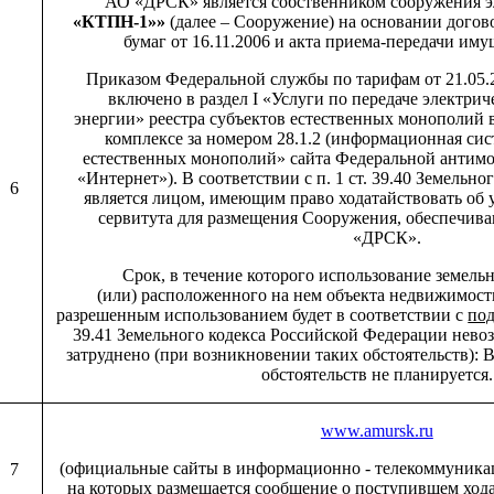
АО «ДРСК» является собственником сооружения 
«КТПН-1»»
(далее – Сооружение) на основании дого
бумаг от 16.11.2006 и акта приема-передачи имущ
Приказом Федеральной службы по тарифам от 21.05
включено в раздел I «Услуги по передаче электрич
энергии» реестра субъектов естественных монополий 
комплексе за номером 28.1.2 (информационная сис
естественных монополий» сайта Федеральной антим
«Интернет»). В соответствии с п. 1 ст. 39.40 Земель
6
является лицом, имеющим право ходатайствовать об
сервитута для размещения Сооружения, обеспечив
«ДРСК».
Срок, в течение которого использование земельно
(или) расположенного на нем объекта недвижимости
разрешенным использованием будет в соответствии с
по
39.41 Земельного кодекса Российской Федерации нев
затруднено (при возникновении таких обстоятельств):
обстоятельств не планируется.
www.amursk.ru
(официальные сайты в информационно - телекоммуника
7
на которых размещается сообщение о поступившем хода