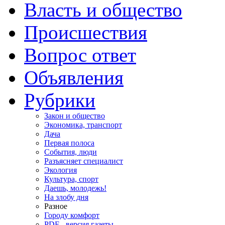
Власть и общество
Происшествия
Вопрос ответ
Объявления
Рубрики
Закон и общество
Экономика, транспорт
Дача
Первая полоса
События, люди
Разъясняет специалист
Экология
Культура, спорт
Даешь, молодежь!
На злобу дня
Разное
Городу комфорт
PDF - версия газеты