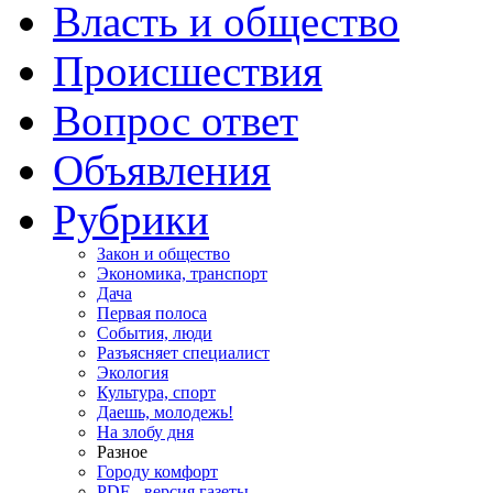
Власть и общество
Происшествия
Вопрос ответ
Объявления
Рубрики
Закон и общество
Экономика, транспорт
Дача
Первая полоса
События, люди
Разъясняет специалист
Экология
Культура, спорт
Даешь, молодежь!
На злобу дня
Разное
Городу комфорт
PDF - версия газеты