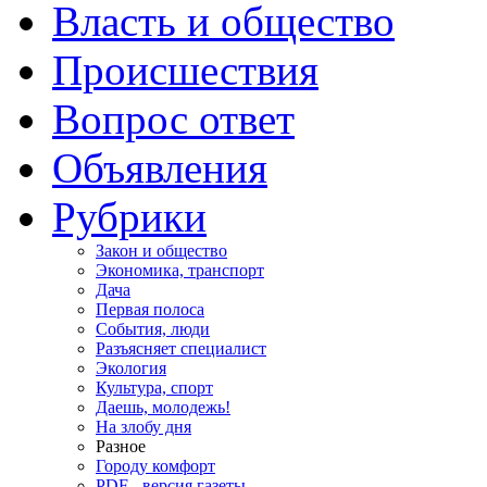
Власть и общество
Происшествия
Вопрос ответ
Объявления
Рубрики
Закон и общество
Экономика, транспорт
Дача
Первая полоса
События, люди
Разъясняет специалист
Экология
Культура, спорт
Даешь, молодежь!
На злобу дня
Разное
Городу комфорт
PDF - версия газеты