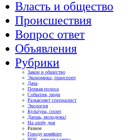
Власть и общество
Происшествия
Вопрос ответ
Объявления
Рубрики
Закон и общество
Экономика, транспорт
Дача
Первая полоса
События, люди
Разъясняет специалист
Экология
Культура, спорт
Даешь, молодежь!
На злобу дня
Разное
Городу комфорт
PDF - версия газеты