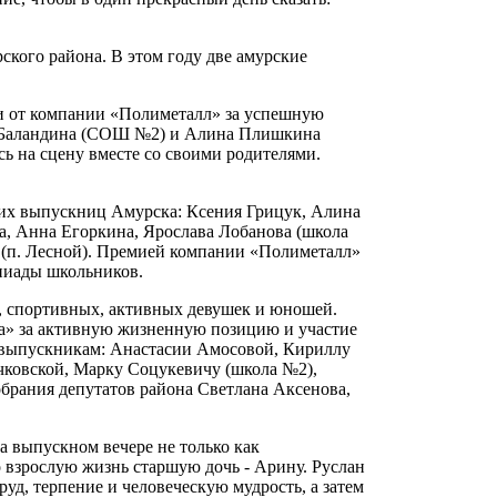
кого района. В этом году две амурские
и от компании «Полиметалл» за успешную
я Баландина (СОШ №2) и Алина Плишкина
ь на сцену вместе со своими родителями.
ших выпускниц Амурска: Ксения Грицук, Алина
а, Анна Егоркина, Ярослава Лобанова (школа
а (п. Лесной). Премией компании «Полиметалл»
пиады школьников.
х, спортивных, активных девушек и юношей.
а» за активную жизненную позицию и участие
 выпускникам: Анастасии Амосовой, Кириллу
чковской, Марку Соцукевичу (школа №2),
обрания депутатов района Светлана Аксенова,
а выпускном вечере не только как
 взрослую жизнь старшую дочь - Арину. Руслан
уд, терпение и человеческую мудрость, а затем