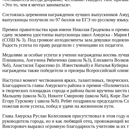
«Это то, чем я мечтал заниматься».
Состоялась церемония награждения лучших выпускников Амурс
выпускницы получили по 97 баллов на ЕГЭ по русскому языку.
Премии правительства края имени Николая Гродекова и преми
сдачу экзамена удостоены выпускницы школ Амурска - Мари
(СОШ № 3). Под громкие аплодисменты зала девушки поднялис
Радость успеха по праву разделили с ученицами их педагоги.
Медалями за особые успехи в учении награждены восемь луч
Плишкина, Ангелина Рябиченко (школа №3), Елизавета Волков
№6), Анастасия Тарасенко (п. Известковый) и Наталья Кубирк
награждены также победители и призеры Всероссийской олим
Наступил момент чествования ярких, талантливых, творчески
Благодарность главы Амурского района и премия «Полиметалл
в творческих площадках города и района были вручены шести
Мальцеву (школа №3), Никите Смирнову (школа №6), Кире Лы
Егору Гурскому ( школа №9). Ребят поздравила председатель С
пожелав всем успеха, побед и удачи на жизненном пути.
Глава Амурска Руслан Колесников присутствовал в этом году н
руководитель города, но и как любящий отец, провожающий во
Викторович выразил огромную благодарность учителям за их тр