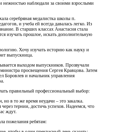
ю и нежностью наблюдали за своими взрослыми
ала серебряная медалистка школы п.
агогов, и учеба ей всегда давалась легко. Из
нание. В старших классах Анастасия стала
ится изучать прошлое, искать дополнительную
рологию. Хочу изучать историю как науку и
орит выпускница.
рывается выходом выпускников. Прозвучали
 министра просвещения Сергея Кравцова. Затем
ел Боровлев и начальник управления
а.
лать правильный профессиональный выбор:
, но в то же время неудачи – это закалка.
 через тернии, достичь успехов. Надеемся, что
ас ждут.
ала пожелания ребятам:
ие, чтобы в один прекрасный день сказать: