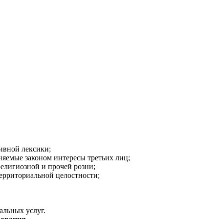
ивной лексики;
аняемые законом интересы третьих лиц;
религиозной и прочей розни;
ерриториальной целостности;
альных услуг.