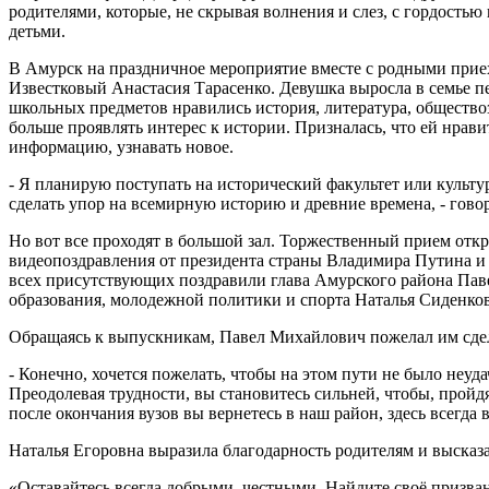
родителями, которые, не скрывая волнения и слез, с гордость
детьми.
В Амурск на праздничное мероприятие вместе с родными приех
Известковый Анастасия Тарасенко. Девушка выросла в семье пед
школьных предметов нравились история, литература, обществоз
больше проявлять интерес к истории. Призналась, что ей нрав
информацию, узнавать новое.
- Я планирую поступать на исторический факультет или культу
сделать упор на всемирную историю и древние времена, - гов
Но вот все проходят в большой зал. Торжественный прием отк
видеопоздравления от президента страны Владимира Путина и
всех присутствующих поздравили глава Амурского района Пав
образования, молодежной политики и спорта Наталья Сиденков
Обращаясь к выпускникам, Павел Михайлович пожелал им сде
- Конечно, хочется пожелать, чтобы на этом пути не было неудач
Преодолевая трудности, вы становитесь сильней, чтобы, пройдя
после окончания вузов вы вернетесь в наш район, здесь всегда в
Наталья Егоровна выразила благодарность родителям и высказ
«Оставайтесь всегда добрыми, честными. Найдите своё призван