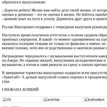
обратился к выпускникам:
- Дорогие ребята! Желаю вам найти дело своей жизни, от которо
оценки в дневнике – это не оценки в жизни. Не бойтесь ошибат
- ценный опыт на пути к успеху. Держитесь друг друга и цени
Руслан Викторович поздравил с очередным выпуском руководи
Наступило время получения аттестатов о полном среднем обра
приятных сюрпризов. В какой- то момент одновременно на сц
оказались полными тезками не только по фамилии и имени, но
внешне похожи, хотя они не родственники и окончили разные 
Награждение чередовалось с музыкальным выступлением кавер
на-Амуре. Не скрывая эмоций, выпускники аплодисментами 
музыкантов, а потом и сами рванули на сцену и начали притан
В завершение торжества выпускники подарили всем присутст
«Зажигай!» А дальше выпускной плавно перешел в праздничну
утра.
СНЕЖАНА КОВБИЙ