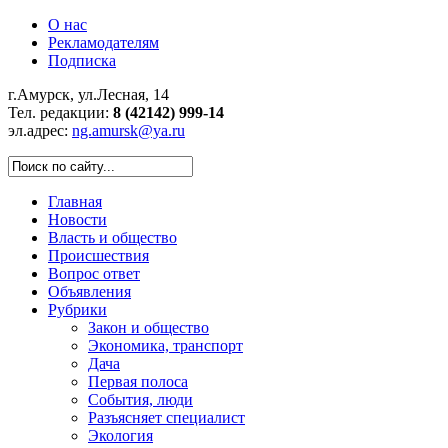
О нас
Рекламодателям
Подписка
г.Амурск, ул.Лесная, 14
Тел. редакции:
8 (42142) 999-14
эл.адрес:
ng.amursk@ya.ru
Главная
Новости
Власть и общество
Происшествия
Вопрос ответ
Объявления
Рубрики
Закон и общество
Экономика, транспорт
Дача
Первая полоса
События, люди
Разъясняет специалист
Экология