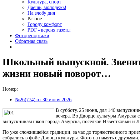
Культура, спорт
Даешь, молодежь!
На злобу дня
Разное
Городу комфорт
PDF - версия газеты
Фоторепортажи
Обратная связь
Школьный выпускной. Звенит
жизни новый поворот…
Номер:
№26(774) от 30 июня 2026
В субботу, 25 июня, для 146 выпускн
вечера. Во Дворце культуры Амурска с
выпускникам школ города Амурска, поселков Известковый и Л
По уже сложившейся традиции, за час до торжественного прие
собрались в фойе Дворца культуры. Фото на память с друзьям