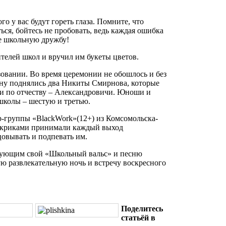
го у вас будут гореть глаза. Помните, что
ься, бойтесь не пробовать, ведь каждая ошибка
те школьную дружбу!
телей школ и вручил им букеты цветов.
зовании. Во время церемонии не обошлось и без
ену поднялись два Никиты Смирнова, которые
 и по отчеству – Александровичи. Юноши и
школы – шестую и третью.
-группы «BlackWork»(12+) из Комсомольска-
и криками принимали каждый выход
цовывать и подпевать им.
вующим свой «Школьный вальс» и песню
ю развлекательную ночь и встречу воскресного
Поделитесь
статьёй в