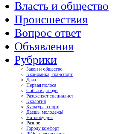
Власть и общество
Происшествия
Вопрос ответ
Объявления
Рубрики
Закон и общество
Экономика, транспорт
Дача
Первая полоса
События, люди
Разъясняет специалист
Экология
Культура, спорт
Даешь, молодежь!
На злобу дня
Разное
Городу комфорт
PDF - версия газеты