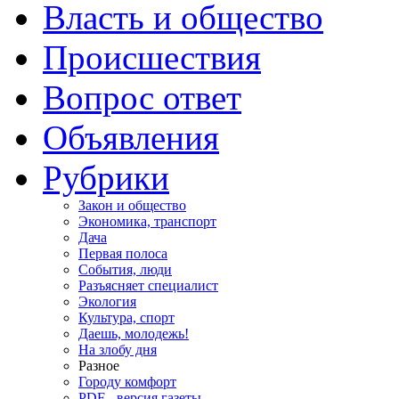
Власть и общество
Происшествия
Вопрос ответ
Объявления
Рубрики
Закон и общество
Экономика, транспорт
Дача
Первая полоса
События, люди
Разъясняет специалист
Экология
Культура, спорт
Даешь, молодежь!
На злобу дня
Разное
Городу комфорт
PDF - версия газеты