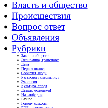
Власть и общество
Происшествия
Вопрос ответ
Объявления
Рубрики
Закон и общество
Экономика, транспорт
Дача
Первая полоса
События, люди
Разъясняет специалист
Экология
Культура, спорт
Даешь, молодежь!
На злобу дня
Разное
Городу комфорт
PDF - версия газеты