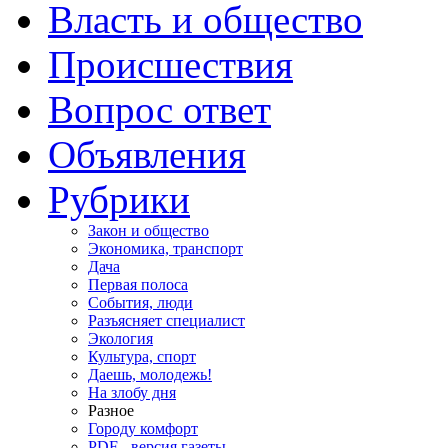
Власть и общество
Происшествия
Вопрос ответ
Объявления
Рубрики
Закон и общество
Экономика, транспорт
Дача
Первая полоса
События, люди
Разъясняет специалист
Экология
Культура, спорт
Даешь, молодежь!
На злобу дня
Разное
Городу комфорт
PDF - версия газеты