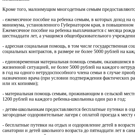
Кроме того, малоимущим многодетным семьям предоставляютс
- ежемесячное пособие на ребенка семьям, в которых доход на
минимума, установленного Губернатором края, в повышенном р
Ежемесячное пособие на ребенка выплачивается с месяца рожде
шестнадцати лет, а учащимся общеобразовательного учреждения
- адресная социальная помощь, в том числе государственная с
социальных контрактов, в размере не более 5000 рублей на каж
- единовременная материальная помощь семьям, оказавшимся в
жизненной ситуацией, не более 5000 рублей на каждого нетруд
в год на одного нетрудоспособного члена семьи в случае прио
назначению врача (при условии подтверждения фактических р
или их копиями);
- материальная помощь семьям, проживающим в сельской местно
1200 рублей на каждого ребенка-школьника один раз в год;
- детям-школьникам предоставляются бесплатные путевки в оз
загородные оздоровительные лагеря с оплатой проезда к месту 
- бесплатные путевки на отдых и оздоровление детей в возрасте
санатории и детей школьного возраста до пятнадцати лет в са