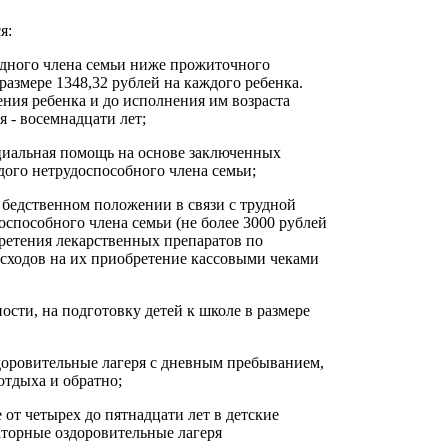
я:
 одного члена семьи ниже прожиточного
азмере 1348,32 рублей на каждого ребенка.
ния ребенка и до исполнения им возраста
 - восемнадцати лет;
оциальная помощь на основе заключенных
дого нетрудоспособного члена семьи;
 бедственном положении в связи с трудной
оспособного члена семьи (не более 3000 рублей
бретения лекарственных препаратов по
асходов на их приобретение кассовыми чеками
сти, на подготовку детей к школе в размере
доровительные лагеря с дневным пребыванием,
отдыха и обратно;
 от четырех до пятнадцати лет в детские
наторные оздоровительные лагеря