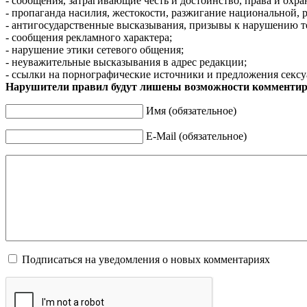
- сообщения, затрагивающие честь и достоинство, права и охр
- пропаганда насилия, жестокости, разжигание национальной, 
- антигосударственные высказывания, призывы к нарушению т
- сообщения рекламного характера;
- нарушение этики сетевого общения;
- неуважительные высказывания в адрес редакции;
- ссылки на порнографические источники и предложения сексу
Нарушители правил будут лишены возможности комментир
Имя (обязательное)
E-Mail (обязательное)
Подписаться на уведомления о новых комментариях