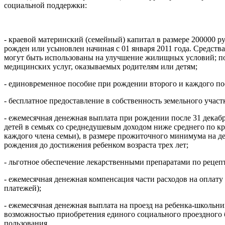
социальной поддержки:
- краевой материнский (семейный) капитал в размере 200000 р
рожден или усыновлен начиная с 01 января 2011 года. Средства
могут быть использованы на улучшение жилищных условий; по
медицинских услуг, оказываемых родителям или детям;
- единовременное пособие при рождении второго и каждого по
- бесплатное предоставление в собственность земельного участ
- ежемесячная денежная выплата при рождении после 31 декаб
детей в семьях со среднедушевым доходом ниже среднего по кр
каждого члена семьи), в размере прожиточного минимума на дет
рождения до достижения ребенком возраста трех лет;
- льготное обеспечение лекарственными препаратами по рецепта
- ежемесячная денежная компенсация части расходов на оплат
платежей);
- ежемесячная денежная выплата на проезд на ребенка-школьник
возможностью приобретения единого социального проездного б
пользования.