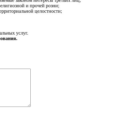
аняемые законом интересы третьих лиц;
религиозной и прочей розни;
ерриториальной целостности;
альных услуг.
ования.