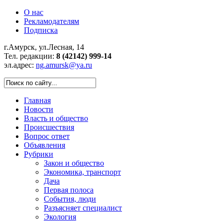
О нас
Рекламодателям
Подписка
г.Амурск, ул.Лесная, 14
Тел. редакции:
8 (42142) 999-14
эл.адрес:
ng.amursk@ya.ru
Главная
Новости
Власть и общество
Происшествия
Вопрос ответ
Объявления
Рубрики
Закон и общество
Экономика, транспорт
Дача
Первая полоса
События, люди
Разъясняет специалист
Экология