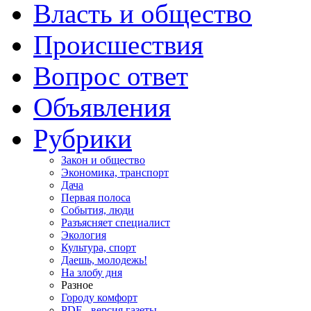
Власть и общество
Происшествия
Вопрос ответ
Объявления
Рубрики
Закон и общество
Экономика, транспорт
Дача
Первая полоса
События, люди
Разъясняет специалист
Экология
Культура, спорт
Даешь, молодежь!
На злобу дня
Разное
Городу комфорт
PDF - версия газеты