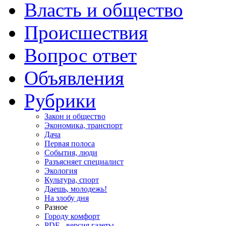
Власть и общество
Происшествия
Вопрос ответ
Объявления
Рубрики
Закон и общество
Экономика, транспорт
Дача
Первая полоса
События, люди
Разъясняет специалист
Экология
Культура, спорт
Даешь, молодежь!
На злобу дня
Разное
Городу комфорт
PDF - версия газеты