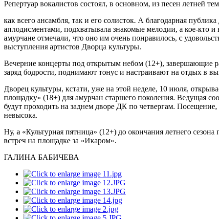
Репертуар вокалистов состоял, в основном, из песен летней т
как всего ансамбля, так и его солисток. А благодарная публи
аплодисментами, подхватывала знакомые мелодии, а кое-кто и 
амурчане отмечали, что оно им очень понравилось, с удоволь
выступления артистов Дворца культуры.
Вечерние концерты под открытым небом (12+), завершающие 
заряд бодрости, поднимают тонус и настраивают на отдых в в
Дворец культуры, кстати, уже на этой неделе, 10 июля, открыв
площадку» (18+) для амурчан старшего поколения. Ведущая со
будут проходить на заднем дворе ДК по четвергам. Посещение, 
невысока.
Ну, а «Культурная пятница» (12+) до окончания летнего сезон
встреч на площадке за «Икаром».
ГАЛИНА БАБИЧЕВА