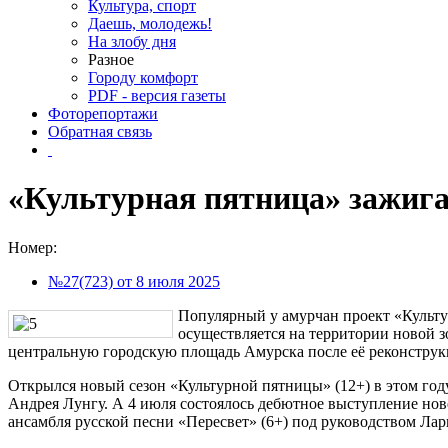
Культура, спорт
Даешь, молодежь!
На злобу дня
Разное
Городу комфорт
PDF - версия газеты
Фоторепортажи
Обратная связь
«Культурная пятница» зажига
Номер:
№27(723) от 8 июля 2025
Популярный у амурчан проект «Культ
осуществляется на территории новой з
центральную городскую площадь Амурска после её реконструк
Открылся новый сезон «Культурной пятницы» (12+) в этом го
Андрея Лунгу. А 4 июля состоялось дебютное выступление нов
ансамбля русской песни «Пересвет» (6+) под руководством Ла