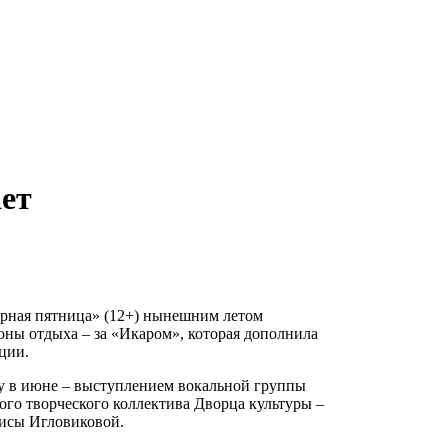
ет
урная пятница» (12+) нынешним летом
оны отдыха – за «Икаром», которая дополнила
ции.
ду в июне – выступлением вокальной группы
ого творческого коллектива Дворца культуры ‒
рисы Игловиковой.