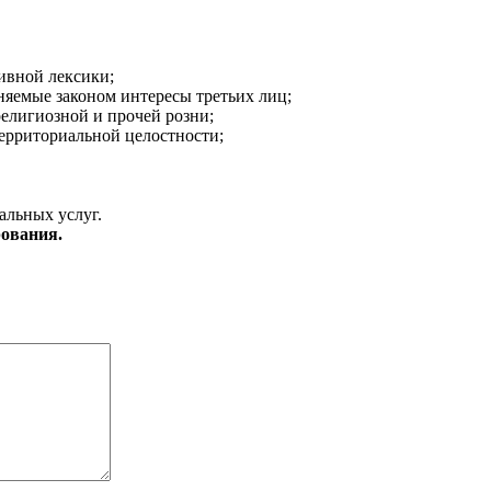
ивной лексики;
аняемые законом интересы третьих лиц;
религиозной и прочей розни;
ерриториальной целостности;
альных услуг.
ования.