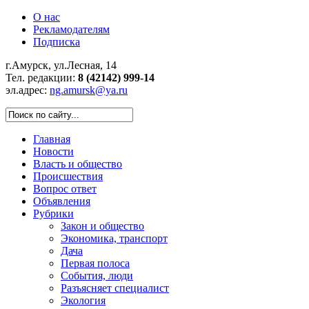
О нас
Рекламодателям
Подписка
г.Амурск, ул.Лесная, 14
Тел. редакции:
8 (42142) 999-14
эл.адрес:
ng.amursk@ya.ru
Главная
Новости
Власть и общество
Происшествия
Вопрос ответ
Объявления
Рубрики
Закон и общество
Экономика, транспорт
Дача
Первая полоса
События, люди
Разъясняет специалист
Экология