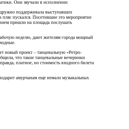
ематики. Они звучали в исполнении
ка дружно поддерживала выступавших
в пляс пускался. Посетившие это мероприятие
ствием пришли на площадь послушать
рабочую неделю, дают жителям города мощный
ыходные.
ает новый проект – танцевальную «Ретро-
общила, что такие танцевальные вечеринки
правда, платное, но стоимость входного билета
а подарит амурчанам еще немало музыкальных