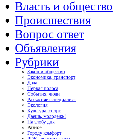
Власть и общество
Происшествия
Вопрос ответ
Объявления
Рубрики
Закон и общество
Экономика, транспорт
Дача
Первая полоса
События, люди
Разъясняет специалист
Экология
Культура, спорт
Даешь, молодежь!
На злобу дня
Разное
Городу комфорт
PDF - версия газеты