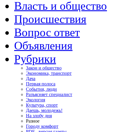
Власть и общество
Происшествия
Вопрос ответ
Объявления
Рубрики
Закон и общество
Экономика, транспорт
Дача
Первая полоса
События, люди
Разъясняет специалист
Экология
Культура, спорт
Даешь, молодежь!
На злобу дня
Разное
Городу комфорт
PDF - версия газеты