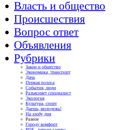
Власть и общество
Происшествия
Вопрос ответ
Объявления
Рубрики
Закон и общество
Экономика, транспорт
Дача
Первая полоса
События, люди
Разъясняет специалист
Экология
Культура, спорт
Даешь, молодежь!
На злобу дня
Разное
Городу комфорт
PDF - версия газеты