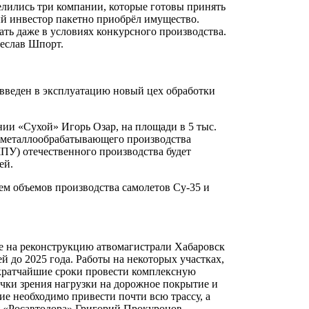
елились три компании, которые готовы принять
ый инвестор пакетно приобрёл имущество.
тать даже в условиях конкурсного производства.
чеслав Шпорт.
введен в эксплуатацию новый цех обработки
нии «Сухой» Игорь Озар, на площади в 5 тыс.
 металлообрабатывающего производства
У) отечественного производства будет
ей.
ием объемов производства самолетов Су-35 и
е на реконструкцию атвомагистрали Хабаровск
й до 2025 года. Работы на некоторых участках,
в кратчайшие сроки провести комплексную
очки зрения нагрузки на дорожное покрытие и
е необходимо привести почти всю трассу, а
я «Росавтодора» Григорий Прокуронов.