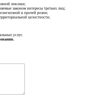
ивной лексики;
аняемые законом интересы третьих лиц;
религиозной и прочей розни;
ерриториальной целостности;
альных услуг.
ования.