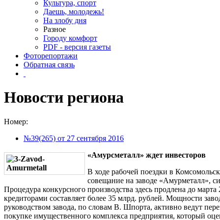
Культура, спорт
Даешь, молодежь!
На злобу дня
Разное
Городу комфорт
PDF - версия газеты
Фоторепортажи
Обратная связь
Новости региона
Номер:
№39(265) от 27 сентября 2016
«Амурсметалл» ждет инвесторов
В ходе рабочей поездки в Комсомольс
совещание на заводе «Амурметалл», си
Процедура конкурсного производства здесь продлена до марта
кредиторами составляет более 35 млрд. рублей. Мощности заво
руководством завода, по словам В. Шпорта, активно ведут пе
покупке имущественного комплекса предприятия, который оцен