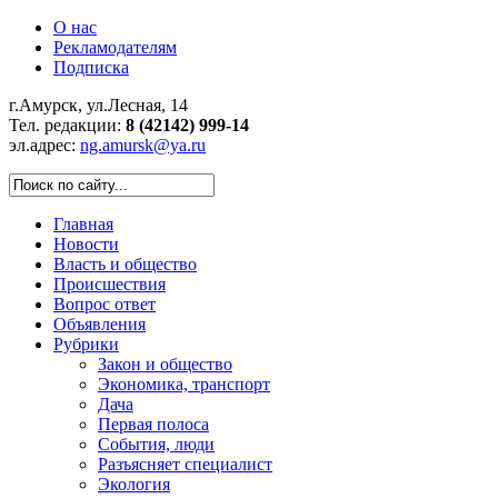
О нас
Рекламодателям
Подписка
г.Амурск, ул.Лесная, 14
Тел. редакции:
8 (42142) 999-14
эл.адрес:
ng.amursk@ya.ru
Главная
Новости
Власть и общество
Происшествия
Вопрос ответ
Объявления
Рубрики
Закон и общество
Экономика, транспорт
Дача
Первая полоса
События, люди
Разъясняет специалист
Экология