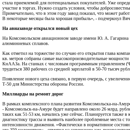
стала приемлемой для потенциальных покупателей. Уже опред
участие в торгах. Нужно создать условия, чтобы добросовестн
Примечательно, что в этом году завод показал, что может рабо
В некоторые месяцы была хорошая прибыль», - подчеркнул Вя
На авиазаводе открылся новый цех
На Комсомольском авиационном заводе имени Ю. А. Гагарина 
алюминиевых сплавов.
Как отметил на торжестве по случаю его открытия глава компа
кв. метров собраны самые высокопроизводительные мощности
КнААЗа. На станках с числовым программным управлением (ЧП
трудиться 380 рабочих со средней зарплатой в 50-70 тысяч рубл
Появление нового цеха связано, в первую очередь, с увеличен
Т-50 для Министерства обороны России.
Миллиарды на ремонт дорог
В рамках комплексного плана развития Комсомольска-на-Амур
- Комсомольск-на-Амуре будет направлено около 26 млрд. рубле
таких как 51-53 км, начались уже сейчас. Планируется также 
диагностику трассы и выявить наиболее проблемные места с т
интенсивности движения. «Фактически в нормативное состояни
это 359 километров»,- отметил на совещании зам. руководител