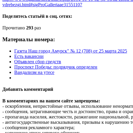
vdrebezgi.html#sigProGalleriaae31551107
Поделитесь статьёй в соц. сетях:
Прочитано
293
раз
Материалы номера:
Газета Наш город Амурск" № 12 (708) от 25 марта 2025
Есть вакансии
Объявлен сбор средств
Проспект Победы: подрядчик определен
Вандализм на утесе
Добавить комментарий
В комментариях на нашем сайте запрещены:
- оскорбления, непристойные отзывы, использование ненормат
- сообщения, затрагивающие честь и достоинство, права и охр
- пропаганда насилия, жестокости, разжигание национальной, 
- антигосударственные высказывания, призывы к нарушению т
- сообщения рекламного характера;
- нарушение этики сетевого общения;