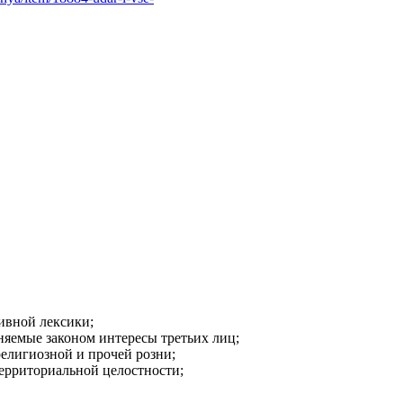
ивной лексики;
аняемые законом интересы третьих лиц;
религиозной и прочей розни;
ерриториальной целостности;