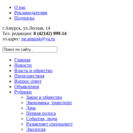
О нас
Рекламодателям
Подписка
г.Амурск, ул.Лесная, 14
Тел. редакции:
8 (42142) 999-14
эл.адрес:
ng.amursk@ya.ru
Главная
Новости
Власть и общество
Происшествия
Вопрос ответ
Объявления
Рубрики
Закон и общество
Экономика, транспорт
Дача
Первая полоса
События, люди
Разъясняет специалист
Экология