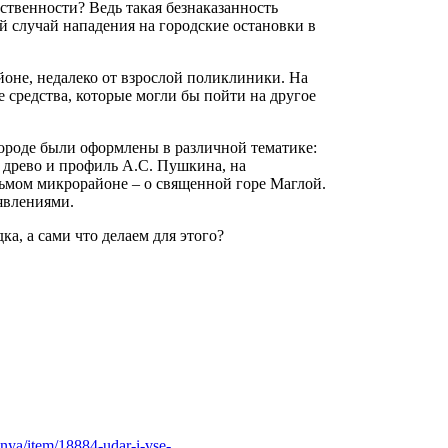
ственности? Ведь такая безнаказанность
й случай нападения на городские остановки в
йоне, недалеко от взрослой поликлиники. На
е средства, которые могли бы пойти на другое
городе были оформлены в различной тематике:
 древо и профиль А.С. Пушкина, на
сьмом микрорайоне ‒ о священной горе Маглой.
явлениями.
ка, а сами что делаем для этого?
nya/item/18884-udar-i-vse-