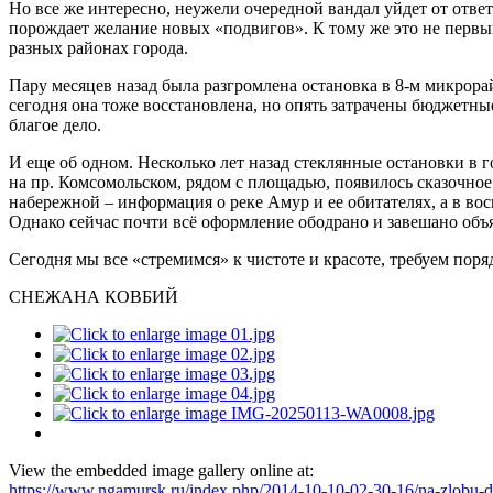
Но все же интересно, неужели очередной вандал уйдет от ответ
порождает желание новых «подвигов». К тому же это не первы
разных районах города.
Пару месяцев назад была разгромлена остановка в 8-м микрора
сегодня она тоже восстановлена, но опять затрачены бюджетны
благое дело.
И еще об одном. Несколько лет назад стеклянные остановки в 
на пр. Комсомольском, рядом с площадью, появилось сказочное
набережной – информация о реке Амур и ее обитателях, а в во
Однако сейчас почти всё оформление ободрано и завешано объ
Сегодня мы все «стремимся» к чистоте и красоте, требуем поряд
СНЕЖАНА КОВБИЙ
View the embedded image gallery online at:
https://www.ngamursk.ru/index.php/2014-10-10-02-30-16/na-zlobu-d