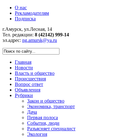
О нас
Рекламодателям
Подписка
г.Амурск, ул.Лесная, 14
Тел. редакции:
8 (42142) 999-14
эл.адрес:
ng.amursk@ya.ru
Главная
Новости
Власть и общество
Происшествия
Вопрос ответ
Объявления
Рубрики
Закон и общество
Экономика, транспорт
Дача
Первая полоса
События, люди
Разъясняет специалист
Экология