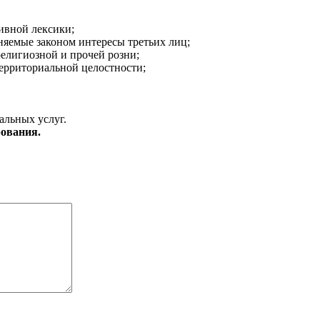
ивной лексики;
аняемые законом интересы третьих лиц;
религиозной и прочей розни;
ерриториальной целостности;
альных услуг.
ования.