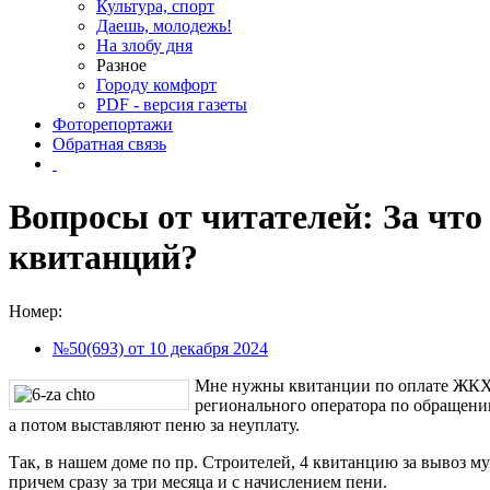
Культура, спорт
Даешь, молодежь!
На злобу дня
Разное
Городу комфорт
PDF - версия газеты
Фоторепортажи
Обратная связь
Вопросы от читателей: За что 
квитанций?
Номер:
№50(693) от 10 декабря 2024
Мне нужны квитанции по оплате ЖКХ 
регионального оператора по обращени
а потом выставляют пеню за неуплату.
Так, в нашем доме по пр. Строителей, 4 квитанцию за вывоз му
причем сразу за три месяца и с начислением пени.