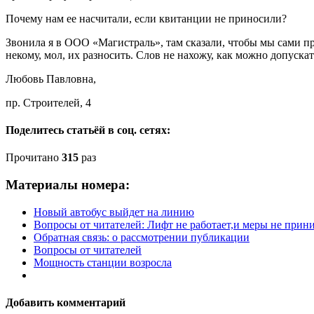
Почему нам ее насчитали, если квитанции не приносили?
Звонила я в ООО «Магистраль», там сказали, чтобы мы сами пр
некому, мол, их разносить. Слов не нахожу, как можно допускат
Любовь Павловна,
пр. Строителей, 4
Поделитесь статьёй в соц. сетях:
Прочитано
315
раз
Материалы номера:
Новый автобус выйдет на линию
Вопросы от читателей: Лифт не работает,и меры не при
Обратная связь: о рассмотрении публикации
Вопросы от читателей
Мощность станции возросла
Добавить комментарий