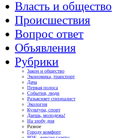
Власть и общество
Происшествия
Вопрос ответ
Объявления
Рубрики
Закон и общество
Экономика, транспорт
Дача
Первая полоса
События, люди
Разъясняет специалист
Экология
Культура, спорт
Даешь, молодежь!
На злобу дня
Разное
Городу комфорт
PDF - версия газеты