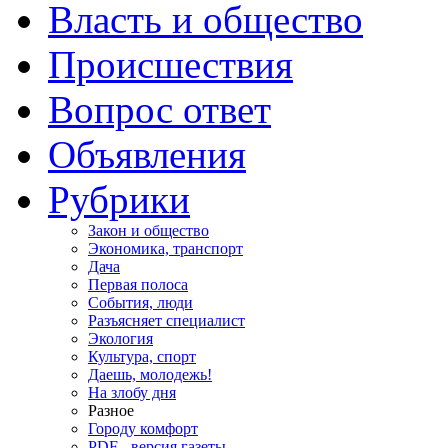
Власть и общество
Происшествия
Вопрос ответ
Объявления
Рубрики
Закон и общество
Экономика, транспорт
Дача
Первая полоса
События, люди
Разъясняет специалист
Экология
Культура, спорт
Даешь, молодежь!
На злобу дня
Разное
Городу комфорт
PDF - версия газеты