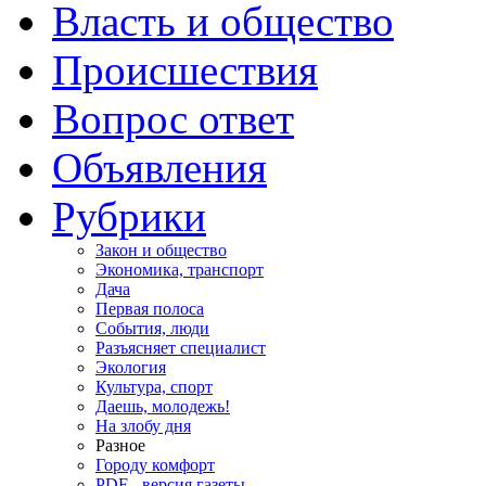
Власть и общество
Происшествия
Вопрос ответ
Объявления
Рубрики
Закон и общество
Экономика, транспорт
Дача
Первая полоса
События, люди
Разъясняет специалист
Экология
Культура, спорт
Даешь, молодежь!
На злобу дня
Разное
Городу комфорт
PDF - версия газеты