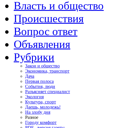
Власть и общество
Происшествия
Вопрос ответ
Объявления
Рубрики
Закон и общество
Экономика, транспорт
Дача
Первая полоса
События, люди
Разъясняет специалист
Экология
Культура, спорт
Даешь, молодежь!
На злобу дня
Разное
Городу комфорт
PDF - версия газеты