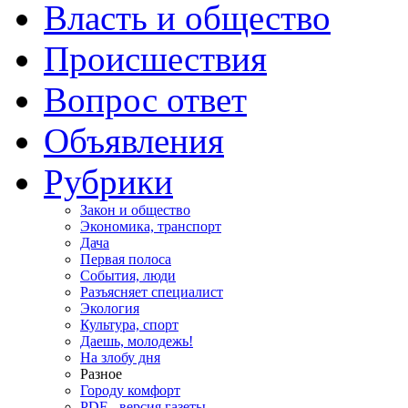
Власть и общество
Происшествия
Вопрос ответ
Объявления
Рубрики
Закон и общество
Экономика, транспорт
Дача
Первая полоса
События, люди
Разъясняет специалист
Экология
Культура, спорт
Даешь, молодежь!
На злобу дня
Разное
Городу комфорт
PDF - версия газеты