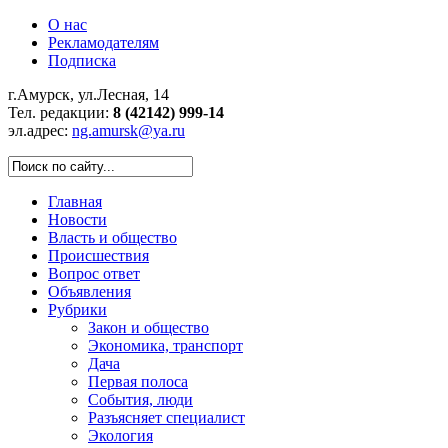
О нас
Рекламодателям
Подписка
г.Амурск, ул.Лесная, 14
Тел. редакции:
8 (42142) 999-14
эл.адрес:
ng.amursk@ya.ru
Главная
Новости
Власть и общество
Происшествия
Вопрос ответ
Объявления
Рубрики
Закон и общество
Экономика, транспорт
Дача
Первая полоса
События, люди
Разъясняет специалист
Экология