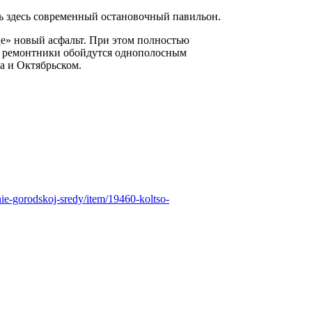
ть здесь современный остановочный павильон.
е» новый асфальт. При этом полностью
т, ремонтники обойдутся однополосным
а и Октябрьском.
e-gorodskoj-sredy/item/19460-koltso-