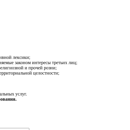
ивной лексики;
аняемые законом интересы третьих лиц;
религиозной и прочей розни;
ерриториальной целостности;
альных услуг.
ования.